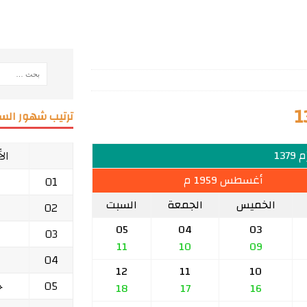
ترتيب شهور السن
ال
137
أغسطس 1959 م
01
الخميس
الجمعة
السبت
02
05
04
03
03
11
10
09
04
12
11
10
05
ج
18
17
16