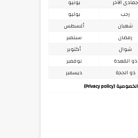
مادى الآخر
يونيو
رجب
يوليو
شعبان
أغسطس
رمضان
سبتمبر
شوال
أكتوبر
ذو القعدة
نوفمبر
ذو الحجة
ديسمبر
ة (Privacy policy)