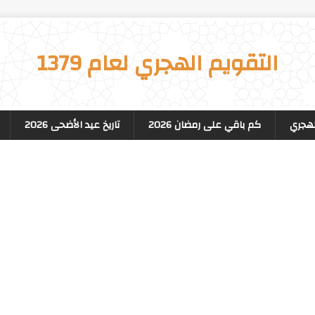
التقويم الهجري لعام 1379
لهجري
كم باقي على رمضان 2026
تاريخ عيد الأضحى 2026