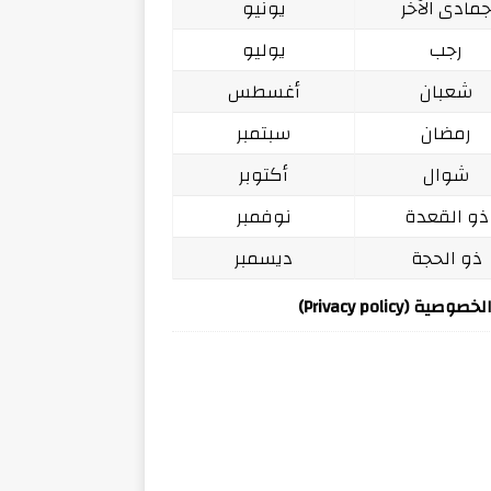
مادى الآخر
يونيو
رجب
يوليو
شعبان
أغسطس
رمضان
سبتمبر
شوال
أكتوبر
ذو القعدة
نوفمبر
ذو الحجة
ديسمبر
ة (Privacy policy)