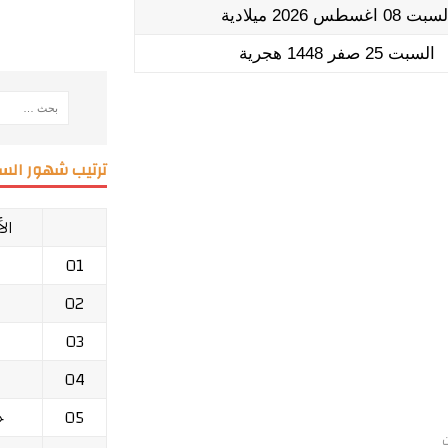
بت 08 اغسطس 2026 ميلادية
السبت 25 صفر 1448 هجرية
ترتيب شهور السن
ال
01
02
03
04
05
ج
ت