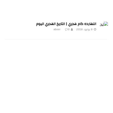
النهارده كام هجري | التاريخ الهجري اليوم
8 يونيو، 2018
0
abeer