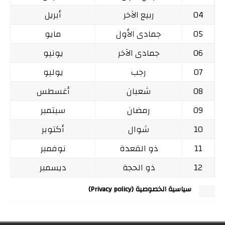
04
ربيع الآخر
أبريل
05
جمادى الأول
مايو
06
جمادى الآخر
يونيو
07
رجب
يوليو
08
شعبان
أغسطس
09
رمضان
سبتمبر
10
شوال
أكتوبر
11
ذو القعدة
نوفمبر
12
ذو الحجة
ديسمبر
سياسية الخصوصية (Privacy policy)