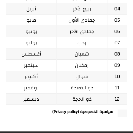
04
ربيع الآخر
أبريل
05
جمادى الأول
مايو
06
جمادى الآخر
يونيو
07
رجب
يوليو
08
شعبان
أغسطس
09
رمضان
سبتمبر
10
شوال
أكتوبر
11
ذو القعدة
نوفمبر
12
ذو الحجة
ديسمبر
سياسية الخصوصية (Privacy policy)