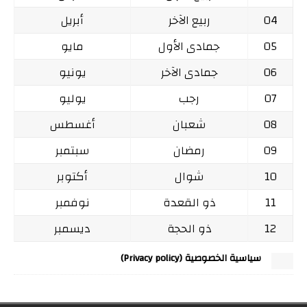
04
ربيع الآخر
أبريل
05
جمادى الأول
مايو
06
جمادى الآخر
يونيو
07
رجب
يوليو
08
شعبان
أغسطس
09
رمضان
سبتمبر
10
شوال
أكتوبر
11
ذو القعدة
نوفمبر
12
ذو الحجة
ديسمبر
سياسية الخصوصية (Privacy policy)