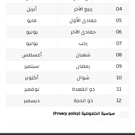
04
ربيع الآخر
أبريل
05
جمادى الأول
مايو
06
جمادى الآخر
يونيو
07
رجب
يوليو
08
شعبان
أغسطس
09
رمضان
سبتمبر
10
شوال
أكتوبر
11
ذو القعدة
نوفمبر
12
ذو الحجة
ديسمبر
سياسية الخصوصية (Privacy policy)