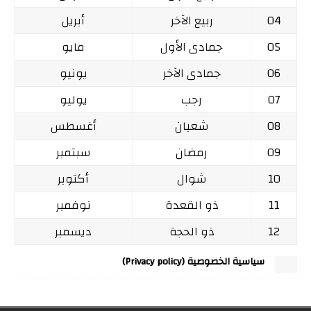
04
ربيع الآخر
أبريل
05
جمادى الأول
مايو
06
جمادى الآخر
يونيو
07
رجب
يوليو
08
شعبان
أغسطس
09
رمضان
سبتمبر
10
شوال
أكتوبر
11
ذو القعدة
نوفمبر
12
ذو الحجة
ديسمبر
سياسية الخصوصية (Privacy policy)