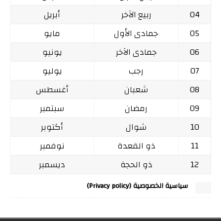
04
ربيع الآخر
أبريل
05
جمادى الأول
مايو
06
جمادى الآخر
يونيو
07
رجب
يوليو
08
شعبان
أغسطس
09
رمضان
سبتمبر
10
شوال
أكتوبر
11
ذو القعدة
نوفمبر
12
ذو الحجة
ديسمبر
سياسية الخصوصية (Privacy policy)