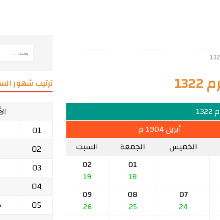
13
ترتيب شهور السن
ال
132
أبريل 1904 م
01
الخميس
الجمعة
السبت
02
02
01
03
19
18
04
09
08
07
05
ج
26
25
24