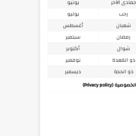
مادى الآخر
يونيو
رجب
يوليو
شعبان
أغسطس
رمضان
سبتمبر
شوال
أكتوبر
ذو القعدة
نوفمبر
ذو الحجة
ديسمبر
ة (Privacy policy)