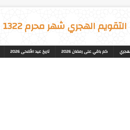
التقويم الهجري شهر محرم 1322
لهجري
كم باقي على رمضان 2026
تاريخ عيد الأضحى 2026