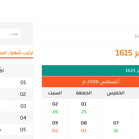
1
ترتيب شهور السن
ال
16
أغسطس 2188 م
01
الخميس
الجمعة
السبت
02
02
01
03
26
25
04
09
08
07
05
ج
02
01
31