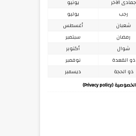
مادى الآخر
يونيو
رجب
يوليو
شعبان
أغسطس
رمضان
سبتمبر
شوال
أكتوبر
ذو القعدة
نوفمبر
ذو الحجة
ديسمبر
ة (Privacy policy)