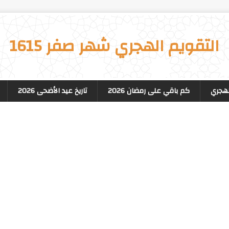
التقويم الهجري شهر صفر 1615
لهجري
كم باقي على رمضان 2026
تاريخ عيد الأضحى 2026