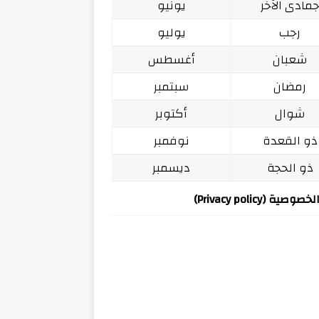
مادى الآخر
يونيو
رجب
يوليو
شعبان
أغسطس
رمضان
سبتمبر
شوال
أكتوبر
ذو القعدة
نوفمبر
ذو الحجة
ديسمبر
ة (Privacy policy)