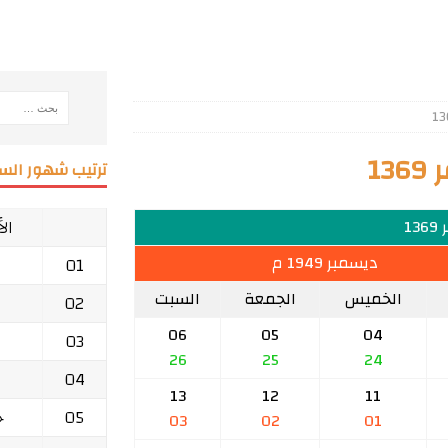
1
ترتيب شهور السن
ال
13
ديسمبر 1949 م
01
الخميس
الجمعة
السبت
02
06
05
04
03
26
25
24
04
13
12
11
05
ج
03
02
01