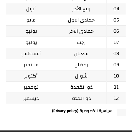
04
ربيع الآخر
أبريل
05
جمادى الأول
مايو
06
جمادى الآخر
يونيو
07
رجب
يوليو
08
شعبان
أغسطس
09
رمضان
سبتمبر
10
شوال
أكتوبر
11
ذو القعدة
نوفمبر
12
ذو الحجة
ديسمبر
سياسية الخصوصية (Privacy policy)