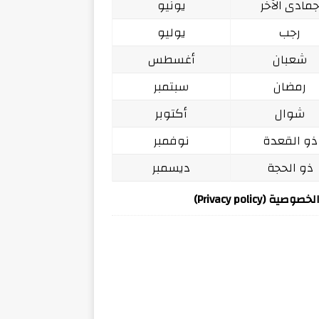
مادى الآخر
يونيو
رجب
يوليو
شعبان
أغسطس
رمضان
سبتمبر
شوال
أكتوبر
ذو القعدة
نوفمبر
ذو الحجة
ديسمبر
ة (Privacy policy)