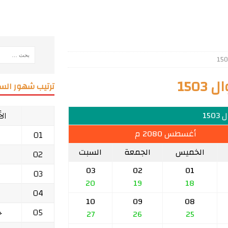
150
ترتيب شهور السن
ال
150
أغسطس 2080 م
01
الخميس
الجمعة
السبت
02
03
02
01
03
20
19
18
04
10
09
08
05
ج
27
26
25