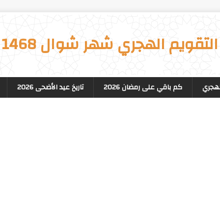
التقويم الهجري شهر شوال 1468
لهجري
كم باقي على رمضان 2026
تاريخ عيد الأضحى 2026