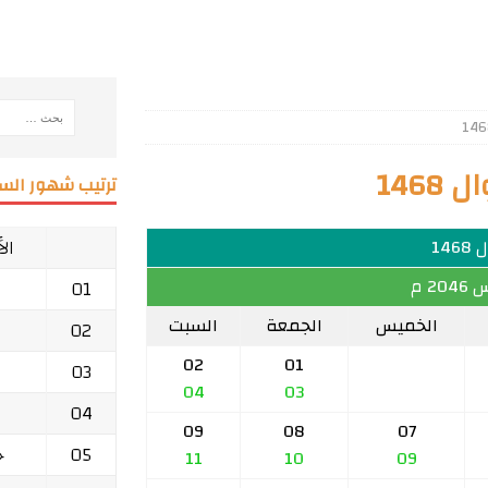
146
ترتيب شهور السن
ال
146
2 م
01
الخميس
الجمعة
السبت
02
02
01
03
04
03
04
09
08
07
05
ج
11
10
09