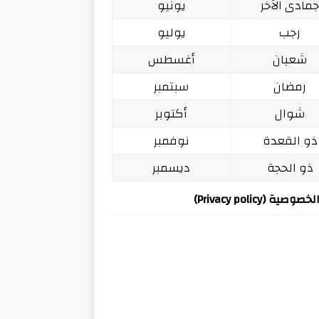
مادى الآخر
يونيو
رجب
يوليو
شعبان
أغسطس
رمضان
سبتمبر
شوال
أكتوبر
ذو القعدة
نوفمبر
ذو الحجة
ديسمبر
ة (Privacy policy)