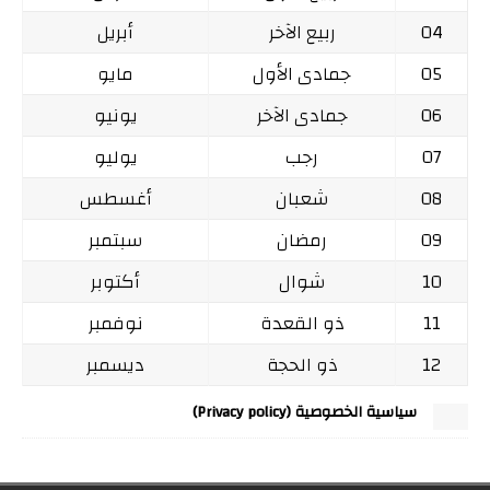
04
ربيع الآخر
أبريل
05
جمادى الأول
مايو
06
جمادى الآخر
يونيو
07
رجب
يوليو
08
شعبان
أغسطس
09
رمضان
سبتمبر
10
شوال
أكتوبر
11
ذو القعدة
نوفمبر
12
ذو الحجة
ديسمبر
سياسية الخصوصية (Privacy policy)