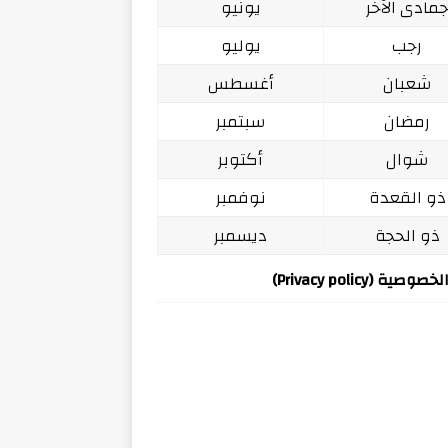
مادى الآخر
يونيو
رجب
يوليو
شعبان
أغسطس
رمضان
سبتمبر
شوال
أكتوبر
ذو القعدة
نوفمبر
ذو الحجة
ديسمبر
ة (Privacy policy)