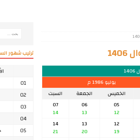
140
ترتيب شهور السن
ال
140
يوليو 1986 م
01
الخميس
الجمعة
السبت
02
07
06
05
03
14
13
12
04
14
13
12
05
ج
21
20
19