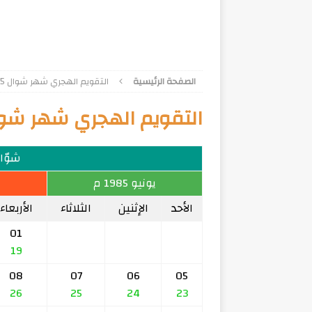
الصفحة الرئيسية
التقويم الهجري شهر شوال 1405
التقويم الهجري شهر شوال 5
شوّال 5
يونيو 1985 م
الأحد
الإثنين
الثلاثاء
الأربعاء
01
19
08
07
06
05
26
25
24
23