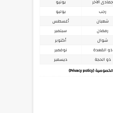
مادى الآخر
يونيو
رجب
يوليو
شعبان
أغسطس
رمضان
سبتمبر
شوال
أكتوبر
ذو القعدة
نوفمبر
ذو الحجة
ديسمبر
ة (Privacy policy)