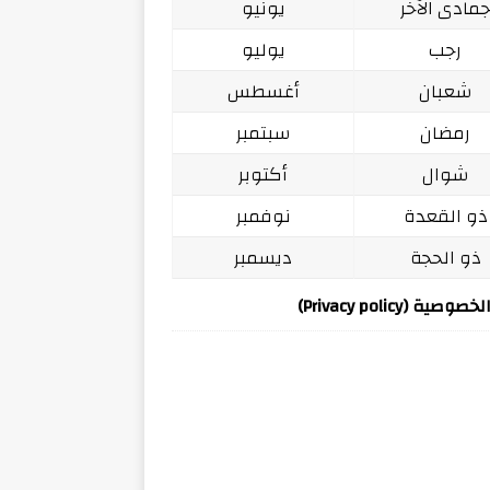
مادى الآخر
يونيو
رجب
يوليو
شعبان
أغسطس
رمضان
سبتمبر
شوال
أكتوبر
ذو القعدة
نوفمبر
ذو الحجة
ديسمبر
ة (Privacy policy)