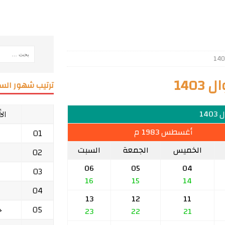
140
ترتيب شهور السن
ال
140
أغسطس 1983 م
01
الخميس
الجمعة
السبت
02
06
05
04
03
16
15
14
04
13
12
11
05
ج
23
22
21