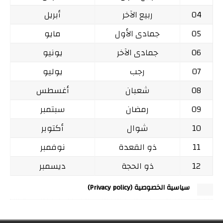
04
ربيع الآخر
أبريل
05
جمادى الأول
مايو
06
جمادى الآخر
يونيو
07
رجب
يوليو
08
شعبان
أغسطس
09
رمضان
سبتمبر
10
شوال
أكتوبر
11
ذو القعدة
نوفمبر
12
ذو الحجة
ديسمبر
سياسية الخصوصية (Privacy policy)