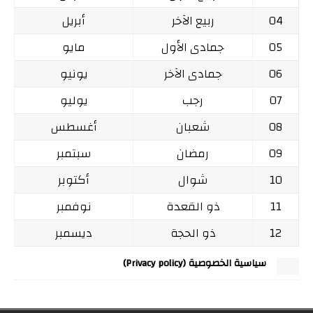
04
ربيع الآخر
أبريل
05
جمادى الأول
مايو
06
جمادى الآخر
يونيو
07
رجب
يوليو
08
شعبان
أغسطس
09
رمضان
سبتمبر
10
شوال
أكتوبر
11
ذو القعدة
نوفمبر
12
ذو الحجة
ديسمبر
سياسية الخصوصية (Privacy policy)