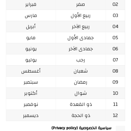
02
صفر
فبراير
03
ربيع الأول
مارس
04
ربيع الآخر
أبريل
05
جمادى الأول
مايو
06
جمادى الآخر
يونيو
07
رجب
يوليو
08
شعبان
أغسطس
09
رمضان
سبتمبر
10
شوال
أكتوبر
11
ذو القعدة
نوفمبر
12
ذو الحجة
ديسمبر
سياسية الخصوصية (Privacy policy)