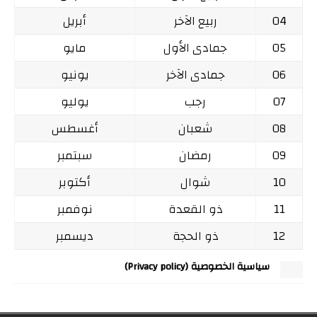
04
ربيع الآخر
أبريل
05
جمادى الأول
مايو
06
جمادى الآخر
يونيو
07
رجب
يوليو
08
شعبان
أغسطس
09
رمضان
سبتمبر
10
شوال
أكتوبر
11
ذو القعدة
نوفمبر
12
ذو الحجة
ديسمبر
سياسية الخصوصية (Privacy policy)