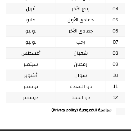
04
ربيع الآخر
أبريل
05
جمادى الأول
مايو
06
جمادى الآخر
يونيو
07
رجب
يوليو
08
شعبان
أغسطس
09
رمضان
سبتمبر
10
شوال
أكتوبر
11
ذو القعدة
نوفمبر
12
ذو الحجة
ديسمبر
سياسية الخصوصية (Privacy policy)