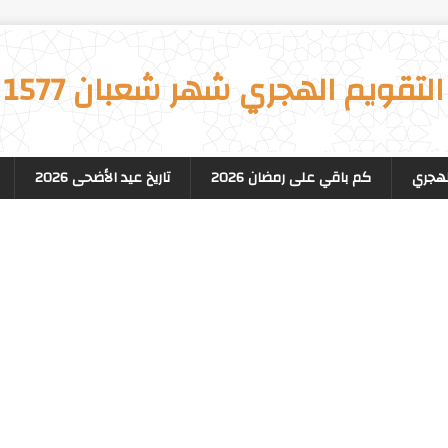
التقويم الهجري شهر شعبان 1577
لهجري
كم باقي على رمضان 2026
تاريخ عيد الأضحى 2026