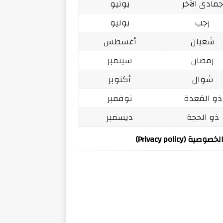
مادى الآخر
يونيو
رجب
يوليو
شعبان
أغسطس
رمضان
سبتمبر
شوال
أكتوبر
ذو القعدة
نوفمبر
ذو الحجة
ديسمبر
ة (Privacy policy)