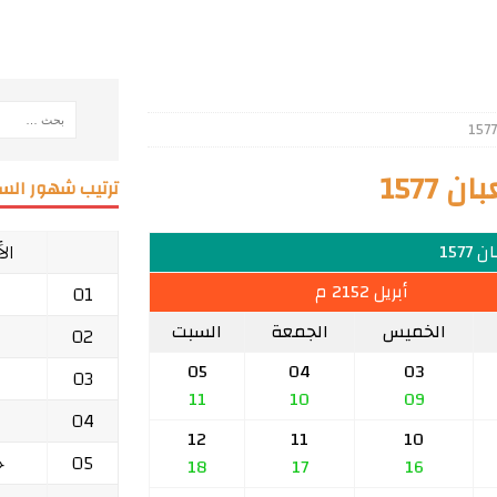
1577
ترتيب شهور السن
ال
1577
أبريل 2152 م
01
الخميس
الجمعة
السبت
02
05
04
03
03
11
10
09
04
12
11
10
05
ج
18
17
16