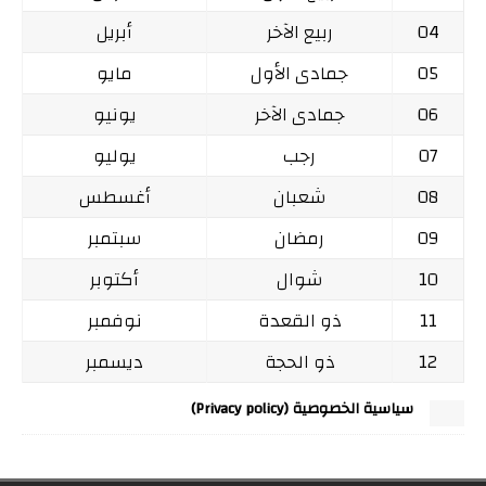
04
ربيع الآخر
أبريل
05
جمادى الأول
مايو
06
جمادى الآخر
يونيو
07
رجب
يوليو
08
شعبان
أغسطس
09
رمضان
سبتمبر
10
شوال
أكتوبر
11
ذو القعدة
نوفمبر
12
ذو الحجة
ديسمبر
سياسية الخصوصية (Privacy policy)