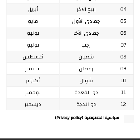
04
ربيع الآخر
أبريل
05
جمادى الأول
مايو
06
جمادى الآخر
يونيو
07
رجب
يوليو
08
شعبان
أغسطس
09
رمضان
سبتمبر
10
شوال
أكتوبر
11
ذو القعدة
نوفمبر
12
ذو الحجة
ديسمبر
سياسية الخصوصية (Privacy policy)