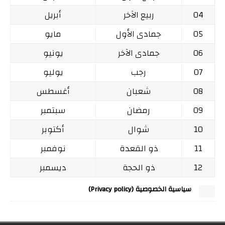
04
ربيع الآخر
أبريل
05
جمادى الأول
مايو
06
جمادى الآخر
يونيو
07
رجب
يوليو
08
شعبان
أغسطس
09
رمضان
سبتمبر
10
شوال
أكتوبر
11
ذو القعدة
نوفمبر
12
ذو الحجة
ديسمبر
سياسية الخصوصية (Privacy policy)