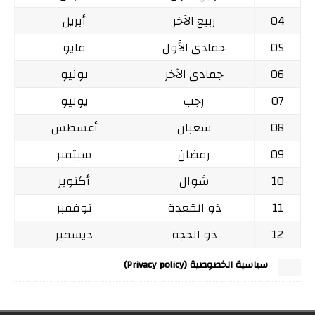
04
ربيع الآخر
أبريل
05
جمادى الأول
مايو
06
جمادى الآخر
يونيو
07
رجب
يوليو
08
شعبان
أغسطس
09
رمضان
سبتمبر
10
شوال
أكتوبر
11
ذو القعدة
نوفمبر
12
ذو الحجة
ديسمبر
سياسية الخصوصية (Privacy policy)