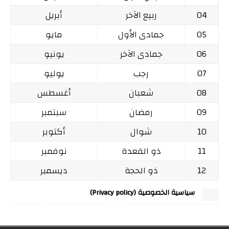
04
ربيع الآخر
أبريل
05
جمادى الأول
مايو
06
جمادى الآخر
يونيو
07
رجب
يوليو
08
شعبان
أغسطس
09
رمضان
سبتمبر
10
شوال
أكتوبر
11
ذو القعدة
نوفمبر
12
ذو الحجة
ديسمبر
سياسية الخصوصية (Privacy policy)