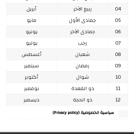
04
ربيع الآخر
أبريل
05
جمادى الأول
مايو
06
جمادى الآخر
يونيو
07
رجب
يوليو
08
شعبان
أغسطس
09
رمضان
سبتمبر
10
شوال
أكتوبر
11
ذو القعدة
نوفمبر
12
ذو الحجة
ديسمبر
سياسية الخصوصية (Privacy policy)