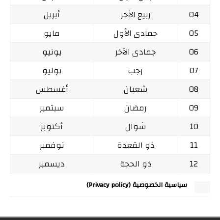
04
ربيع الآخر
أبريل
05
جمادى الأول
مايو
06
جمادى الآخر
يونيو
07
رجب
يوليو
08
شعبان
أغسطس
09
رمضان
سبتمبر
10
شوال
أكتوبر
11
ذو القعدة
نوفمبر
12
ذو الحجة
ديسمبر
سياسية الخصوصية (Privacy policy)