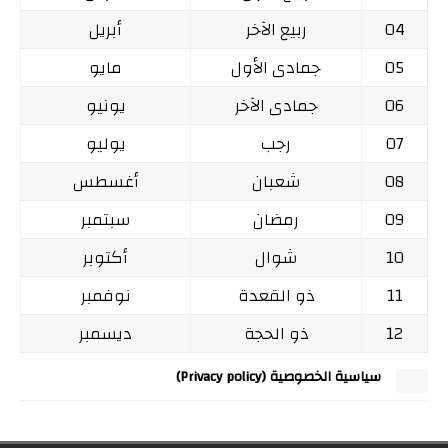
04
ربيع الآخر
أبريل
05
جمادى الأول
مايو
06
جمادى الآخر
يونيو
07
رجب
يوليو
08
شعبان
أغسطس
09
رمضان
سبتمبر
10
شوال
أكتوبر
11
ذو القعدة
نوفمبر
12
ذو الحجة
ديسمبر
سياسية الخصوصية (Privacy policy)