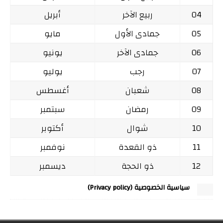
04
ربيع الآخر
أبريل
05
جمادى الأول
مايو
06
جمادى الآخر
يونيو
07
رجب
يوليو
08
شعبان
أغسطس
09
رمضان
سبتمبر
10
شوال
أكتوبر
11
ذو القعدة
نوفمبر
12
ذو الحجة
ديسمبر
سياسية الخصوصية (Privacy policy)