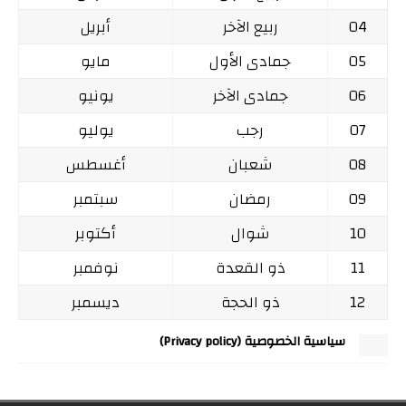
04
ربيع الآخر
أبريل
05
جمادى الأول
مايو
06
جمادى الآخر
يونيو
07
رجب
يوليو
08
شعبان
أغسطس
09
رمضان
سبتمبر
10
شوال
أكتوبر
11
ذو القعدة
نوفمبر
12
ذو الحجة
ديسمبر
سياسية الخصوصية (Privacy policy)