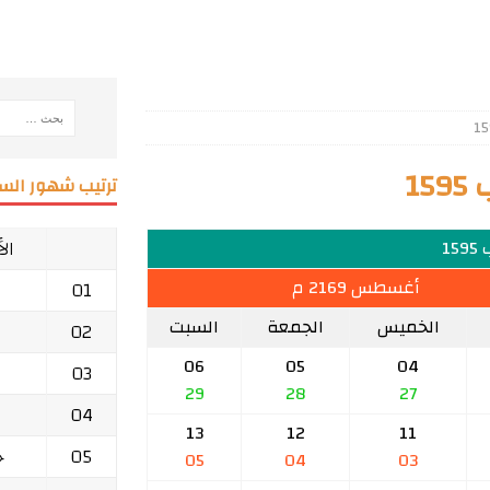
1
ترتيب شهور السن
ال
15
أغسطس 2169 م
01
الخميس
الجمعة
السبت
02
06
05
04
03
29
28
27
04
13
12
11
05
ج
05
04
03