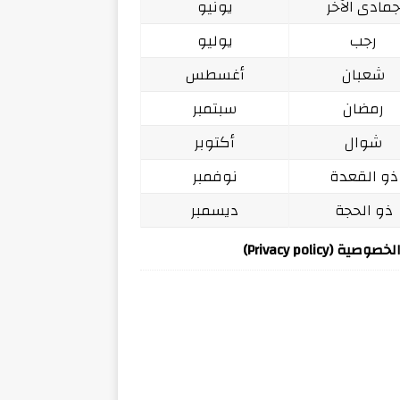
مادى الآخر
يونيو
رجب
يوليو
شعبان
أغسطس
رمضان
سبتمبر
شوال
أكتوبر
ذو القعدة
نوفمبر
ذو الحجة
ديسمبر
ة (Privacy policy)