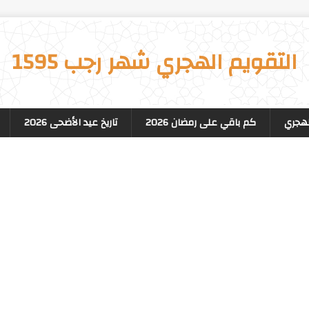
التقويم الهجري شهر رجب 1595
لهجري
كم باقي على رمضان 2026
تاريخ عيد الأضحى 2026