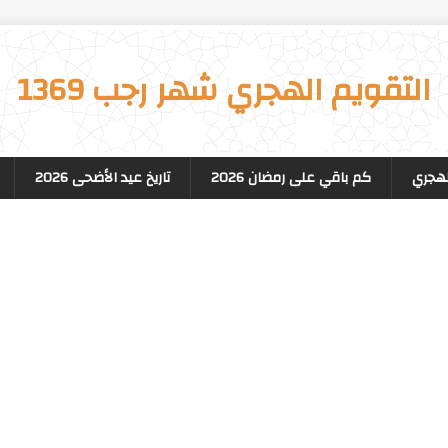
التقويم الهجري شهر رجب 1369
لهجري
كم باقي على رمضان 2026
تاريخ عيد الأضحى 2026