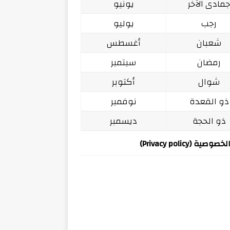
مادى الآخر
يونيو
رجب
يوليو
شعبان
أغسطس
رمضان
سبتمبر
شوال
أكتوبر
ذو القعدة
نوفمبر
ذو الحجة
ديسمبر
ة (Privacy policy)