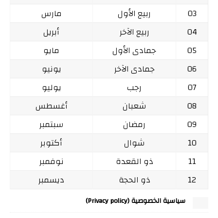
03
ربيع الأول
مارس
04
ربيع الآخر
أبريل
05
جمادى الأول
مايو
06
جمادى الآخر
يونيو
07
رجب
يوليو
08
شعبان
أغسطس
09
رمضان
سبتمبر
10
شوال
أكتوبر
11
ذو القعدة
نوفمبر
12
ذو الحجة
ديسمبر
سياسية الخصوصية (Privacy policy)