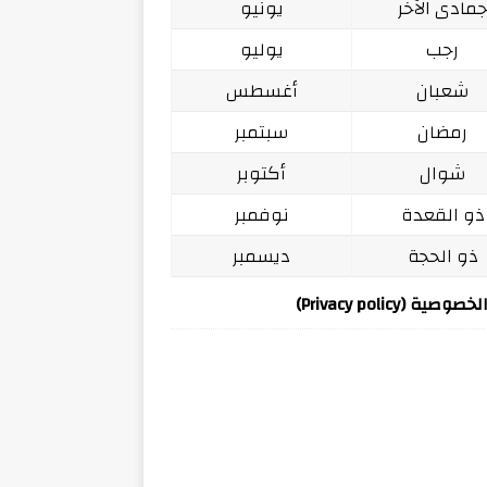
مادى الآخر
يونيو
رجب
يوليو
شعبان
أغسطس
رمضان
سبتمبر
شوال
أكتوبر
ذو القعدة
نوفمبر
ذو الحجة
ديسمبر
ة (Privacy policy)