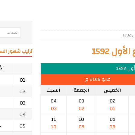
15
ول 1592
ترتيب شهور السن
ال
ل 1592
مايو 2166 م
01
الخميس
الجمعة
السبت
02
04
03
02
03
03
02
01
04
11
10
09
05
ج
10
09
08