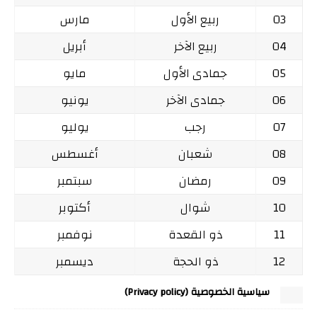
03
ربيع الأول
مارس
04
ربيع الآخر
أبريل
05
جمادى الأول
مايو
06
جمادى الآخر
يونيو
07
رجب
يوليو
08
شعبان
أغسطس
09
رمضان
سبتمبر
10
شوال
أكتوبر
11
ذو القعدة
نوفمبر
12
ذو الحجة
ديسمبر
سياسية الخصوصية (Privacy policy)