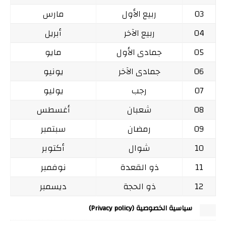
03
ربيع الأول
مارس
04
ربيع الآخر
أبريل
05
جمادى الأول
مايو
06
جمادى الآخر
يونيو
07
رجب
يوليو
08
شعبان
أغسطس
09
رمضان
سبتمبر
10
شوال
أكتوبر
11
ذو القعدة
نوفمبر
12
ذو الحجة
ديسمبر
سياسية الخصوصية (Privacy policy)