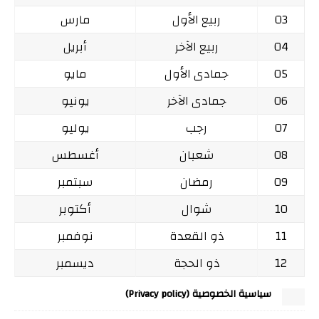
03
ربيع الأول
مارس
04
ربيع الآخر
أبريل
05
جمادى الأول
مايو
06
جمادى الآخر
يونيو
07
رجب
يوليو
08
شعبان
أغسطس
09
رمضان
سبتمبر
10
شوال
أكتوبر
11
ذو القعدة
نوفمبر
12
ذو الحجة
ديسمبر
سياسية الخصوصية (Privacy policy)