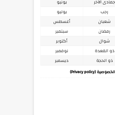
مادى الآخر
يونيو
رجب
يوليو
شعبان
أغسطس
رمضان
سبتمبر
شوال
أكتوبر
ذو القعدة
نوفمبر
ذو الحجة
ديسمبر
ة (Privacy policy)