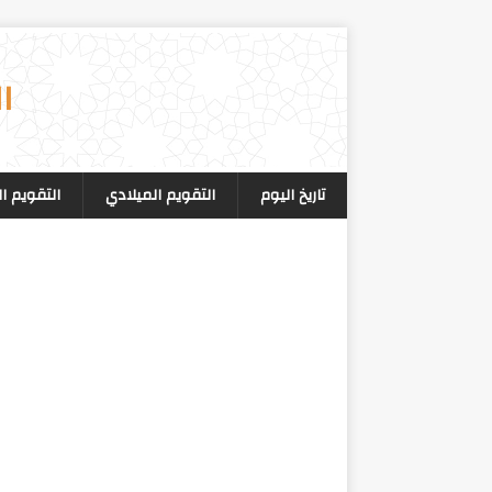
ا
تاريخ اليوم
التقويم الميلادي
التقويم ا