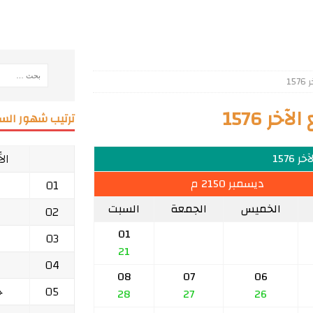
15
ر 1576
ترتيب شهور السن
ال
ر 1576
ديسمبر 2150 م
01
الخميس
الجمعة
السبت
02
01
03
21
04
08
07
06
05
ج
28
27
26