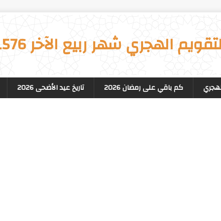
لتقويم الهجري شهر ربيع الآخر 1576
لهجري
كم باقي على رمضان 2026
تاريخ عيد الأضحى 2026