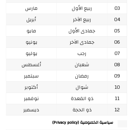
03
ربيع الأول
مارس
04
ربيع الآخر
أبريل
05
جمادى الأول
مايو
06
جمادى الآخر
يونيو
07
رجب
يوليو
08
شعبان
أغسطس
09
رمضان
سبتمبر
10
شوال
أكتوبر
11
ذو القعدة
نوفمبر
12
ذو الحجة
ديسمبر
سياسية الخصوصية (Privacy policy)