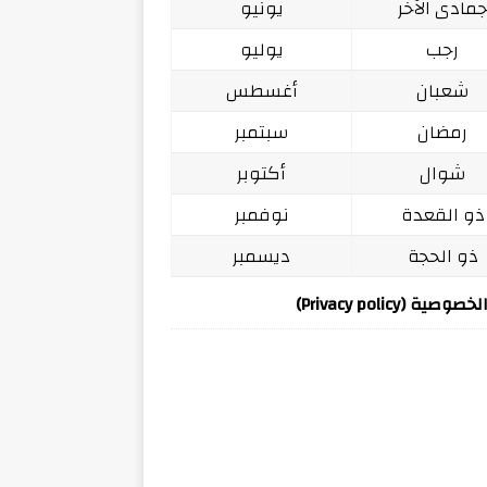
مادى الآخر
يونيو
رجب
يوليو
شعبان
أغسطس
رمضان
سبتمبر
شوال
أكتوبر
ذو القعدة
نوفمبر
ذو الحجة
ديسمبر
ة (Privacy policy)