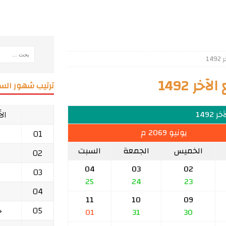
14
ر 1492
ترتيب شهور السن
ال
 1492
يونيو 2069 م
01
الخميس
الجمعة
السبت
02
04
03
02
03
25
24
23
04
11
10
09
05
ج
01
31
30