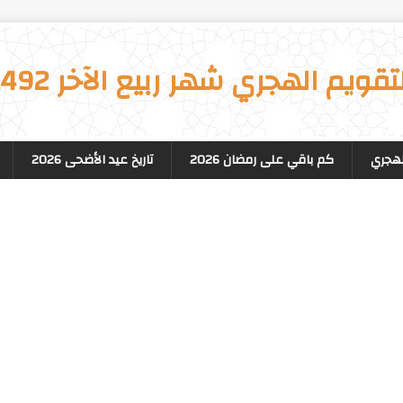
تقويم الهجري شهر ربيع الآخر 1492
لهجري
كم باقي على رمضان 2026
تاريخ عيد الأضحى 2026