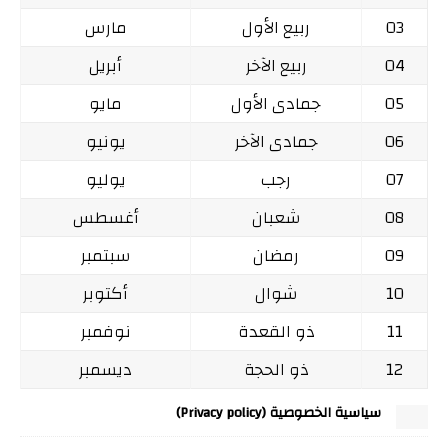
03
ربيع الأول
مارس
04
ربيع الآخر
أبريل
05
جمادى الأول
مايو
06
جمادى الآخر
يونيو
07
رجب
يوليو
08
شعبان
أغسطس
09
رمضان
سبتمبر
10
شوال
أكتوبر
11
ذو القعدة
نوفمبر
12
ذو الحجة
ديسمبر
سياسية الخصوصية (Privacy policy)