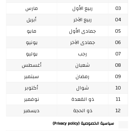
03
ربيع الأول
مارس
04
ربيع الآخر
أبريل
05
جمادى الأول
مايو
06
جمادى الآخر
يونيو
07
رجب
يوليو
08
شعبان
أغسطس
09
رمضان
سبتمبر
10
شوال
أكتوبر
11
ذو القعدة
نوفمبر
12
ذو الحجة
ديسمبر
سياسية الخصوصية (Privacy policy)