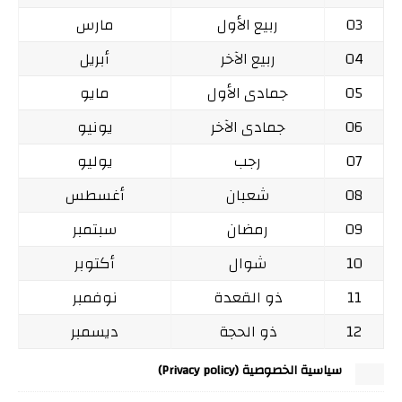
03
ربيع الأول
مارس
04
ربيع الآخر
أبريل
05
جمادى الأول
مايو
06
جمادى الآخر
يونيو
07
رجب
يوليو
08
شعبان
أغسطس
09
رمضان
سبتمبر
10
شوال
أكتوبر
11
ذو القعدة
نوفمبر
12
ذو الحجة
ديسمبر
سياسية الخصوصية (Privacy policy)