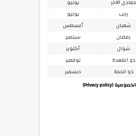
مادى الآخر
يونيو
رجب
يوليو
شعبان
أغسطس
رمضان
سبتمبر
شوال
أكتوبر
ذو القعدة
نوفمبر
ذو الحجة
ديسمبر
ة (Privacy policy)